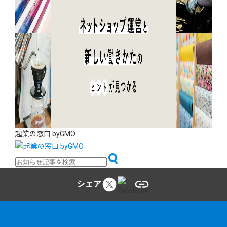
起業の窓口 byGMO
シェア