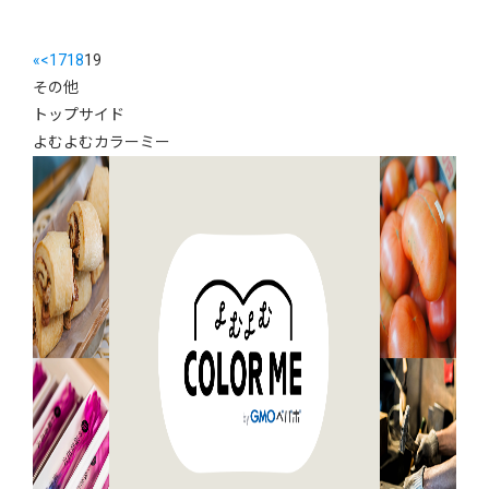
«
<
17
18
19
その他
トップサイド
よむよむカラーミー