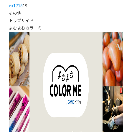
«
<
17
18
19
その他
トップサイド
よむよむカラーミー