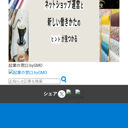
起業の窓口 byGMO
シェア