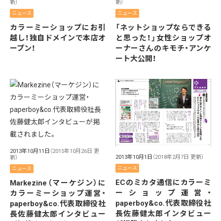
新）
新）
ニュース
ニュース
カラーミーショップにお引
「ネットショップならできる
越し！独自ドメインで本店オ
と思った！」女性ショップオ
ープン！
ーナーさんのキモチ・アンケ
ート大公開！
2013年10月11日
（2015年10月26日 更
2013年10月1日
（2018年2月7日 更新）
新）
ニュース
ニュース
ECのミカタ通信にカラーミ
Markezine（マーケジン）に
ーショップ運営・
カラーミーショップ運営・
paperboy&co.代表取締役社
paperboy&co.代表取締役社
長佐藤健太郎インタビュー
長佐藤健太郎インタビュー