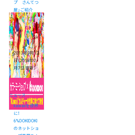
プ さんてつ
屋」ご紹介
2013年9月12
日
（2018年2
月7日 更新）
ニュース
kawaiiを世界
に！
6%DOKIDOKI
のネットショ