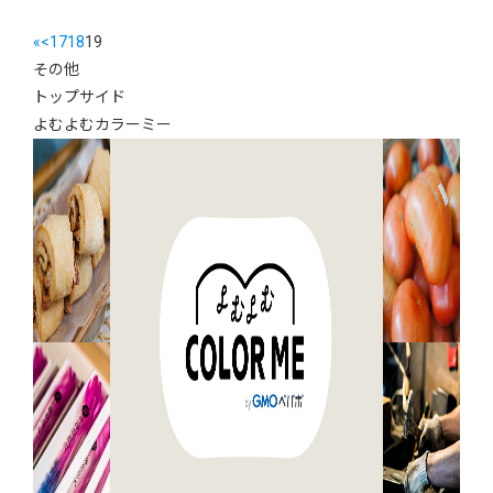
«
<
17
18
19
その他
トップサイド
よむよむカラーミー