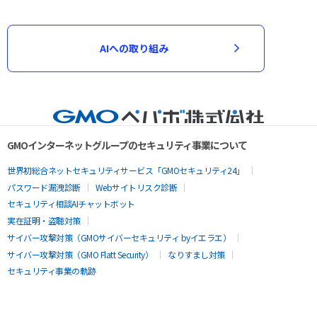
AIへの取り組み
GMOインターネットグループのセキュリティ事業について
世界初総合ネットセキュリティサービス「GMOセキュリティ24」
パスワード漏洩診断
Webサイトリスク診断
セキュリティ相談AIチャットボット
実在証明・盗聴対策
サイバー攻撃対策（GMOサイバーセキュリティ byイエラエ）
サイバー攻撃対策（GMO Flatt Security）
なりすまし対策
セキュリティ事業の軌跡