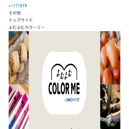
«
<
17
18
19
その他
トップサイド
よむよむカラーミー