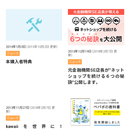
2014年1月3日
（2015年10月2日 更新）
2013年12月19日
（2018年2月7日 更
ニュース
新）
本購入者特典
ニュース
元金融機関SE店長が”ネット
ショップを続ける６つの秘
訣”公開します。
2013年11月27日
（2018年2月7日 更
新）
ニュース
kawaiiを世界に！