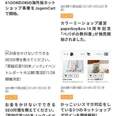
6%DOKIDOKIの海外版ネット
2013年11月26日
（2015年10月26日 更
ショップ事業をJugemCart
新）
で開始。
ニュース
カラーミーショップ運営
paperboy&co.10周年記念
「ペパボの教科書」が発売開
始されました。
2013年11月18日
（2018年2月7日 更
2013年11月22日
（2016年1月25日 更
新）
新）
ニュース
ニュース
かっこいいスマホ対応をし
お金をかけないでできる
ている3つのネットショップ
SEO対策を教えてください。
デザインを徹底解析！
「質疑応答100本ノック」イベ