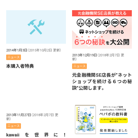
2014年1月3日
（2015年10月2日 更新）
2013年12月19日
（2018年2月7日 更
ニュース
新）
本購入者特典
ニュース
元金融機関SE店長が”ネット
ショップを続ける６つの秘
訣”公開します。
2013年11月27日
（2018年2月7日 更
新）
ニュース
kawaiiを世界に！