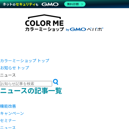
商材一覧を見る
無料診断
越境E
代行
運営サポート
機能一覧を見る
プラ
事例
料金
事例
ブラン
デザイ
サポート一覧を見る
プレミ
事例イ
プラン・料金一覧を見る
さまざ
設定代
お役立ち資料を見る
ラージ
ショッ
売上に
開発・
レギュ
ショッ
カラーミーショップ トップ
お知らせ トップ
顧客ロ
ニュース
モバイ
ニュースの記事一覧
複数店
機能改善
キャンペーン
セミナー
ニュース