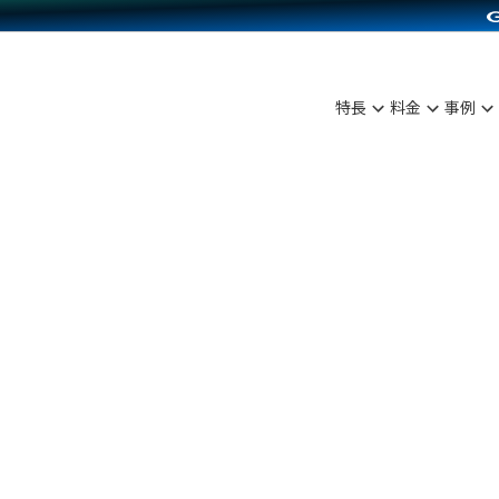
C（海外販売）
雑貨販売
サービスを見る
運営ノウハウを見る
ンを見る
を見る
プランを比較する
事例資料をみる
ディングの強化
ン制作代行
イベント・セミナー
アム
ンタビュー
料金シミュレーション
食品
特長
料金
事例
まな販売方法
行
コミュニティイベントCarty
プ事例
他社サービスとの比較
ファッション
つながる集客
API連携代行
よむよむカラーミー
ラー
雑貨
ピングカート
YouTubeチャンネル
イヤリティを向上
ルアプリ
舗との連携