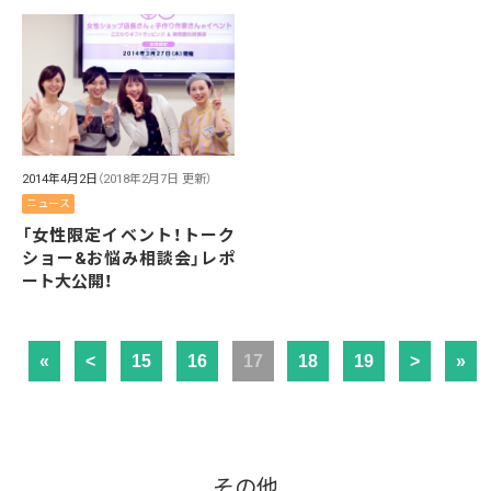
2014年4月2日
（2018年2月7日 更新）
ニュース
「女性限定イベント！トーク
ショー&お悩み相談会」レポ
ート大公開！
«
<
15
16
17
18
19
>
»
その他