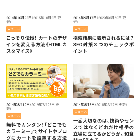
2014年10月22日
（2015年10月2日 更
2014年9月17日
（2020年6月30日 更
新）
新）
ニュース
ニュース
こっそり伝授！ カートのデザ
検索結果に表示されるには？
インを変える方法《HTMLカ
SEO対策３つのチェックポ
スタマイズ》
イント
2014年8月5日
（2018年2月7日 更新）
2014年8月19日
（2019年7月25日 更
新）
ニュース
ニュース
一番大切なのは、技術やセン
無料でカンタン！「どこでも
スではなくどれだけ相手の
カラーミー」でサイトやブロ
立場に立てるかどうか。和食
グにカートを設置する方法