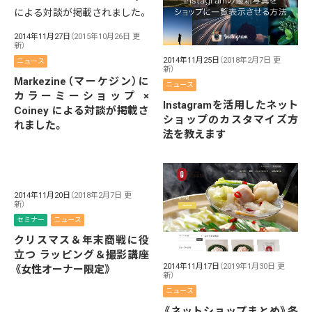
2014年11月27日
（2015年10月26日 更
新）
2014年11月25日
（2018年2月7日 更
ニュース
新）
Markezine（マーケジン）に
ニュース
カラーミーショップ ×
Instagramを活用したネット
Coiney による対談が掲載さ
ショップのカスタマイズ方
れました。
法を教えます
2014年11月20日
（2018年2月7日 更
新）
セミナー
ニュース
クリスマス＆年末商戦に役
立つ ラッピング＆撮影講座
2014年11月17日
（2019年1月30日 更
《女性オーナー限定》
新）
ニュース
《ネットショップまとめ》冬