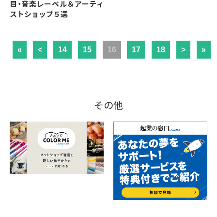
目・音楽レーベル＆アーティ
ストショップ５選
«
<
14
15
16
17
18
>
»
その他