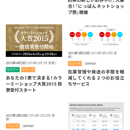
府県の新しいおみやげ、大集
合！『にっぽんネットショッ
プ祭』開催
2015年3月25日
（2016年3月29日 更
新）
2015年4月2日
（2018年2月7日 更新）
ニュース
（pickup）
セミナー
ニュース
在庫管理や発送の手間を軽
減してくれる２つのお役立
あなたの1票で決まる！カラ
ちサービス
ーミーショップ大賞2015 投
票受付スタート
2015年3月23日
（2016年1月22日 更
新）
ニュース
（pickup）