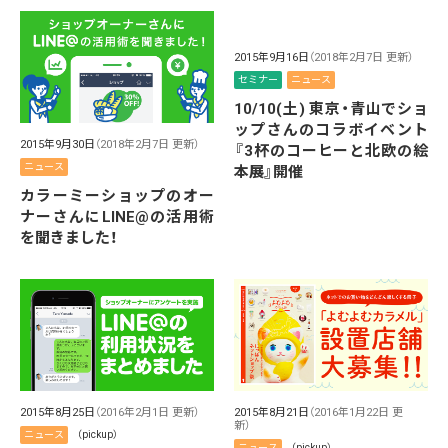
2015年9月16日
（2018年2月7日 更新）
セミナー
ニュース
10/10(土) 東京・青山でショ
ップさんのコラボイベント
2015年9月30日
（2018年2月7日 更新）
『3杯のコーヒーと北欧の絵
ニュース
本展』開催
カラーミーショップのオー
ナーさんにLINE@の活用術
を聞きました！
2015年8月25日
（2016年2月1日 更新）
2015年8月21日
（2016年1月22日 更
新）
ニュース
（pickup）
ニュース
（pickup）