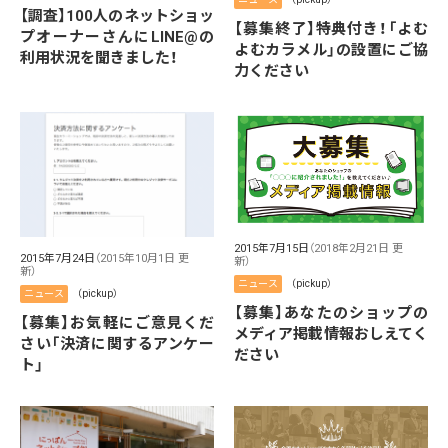
【調査】100人のネットショッ
【募集終了】特典付き！「よむ
プオーナーさんにLINE@の
よむカラメル」の設置にご協
利用状況を聞きました！
力ください
2015年7月15日
（2018年2月21日 更
2015年7月24日
（2015年10月1日 更
新）
新）
ニュース
（pickup）
ニュース
（pickup）
【募集】あなたのショップの
【募集】お気軽にご意見くだ
メディア掲載情報おしえてく
さい「決済に関するアンケー
ださい
ト」