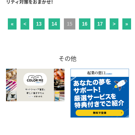
リティ対策をおまかせ！
«
<
13
14
15
16
17
>
»
その他