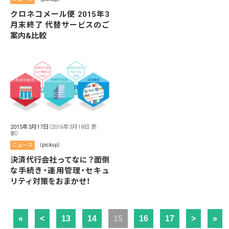
クロネコメール便 2015年3
月末終了 代替サービスのご
案内&比較
2015年3月17日
（2016年3月18日 更
新）
ニュース
（pickup）
決済代行会社ってなに？面倒
な手続き・運用管理・セキュ
リティ対策をおまかせ！
«
<
13
14
15
16
17
>
»