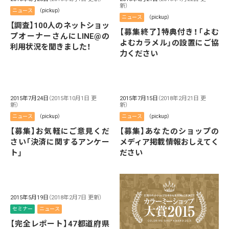
新）
ニュース
（pickup）
ニュース
（pickup）
【調査】100人のネットショッ
【募集終了】特典付き！「よむ
プオーナーさんにLINE@の
よむカラメル」の設置にご協
利用状況を聞きました！
力ください
2015年7月24日
（2015年10月1日 更
2015年7月15日
（2018年2月21日 更
新）
新）
ニュース
（pickup）
ニュース
（pickup）
【募集】お気軽にご意見くだ
【募集】あなたのショップの
さい「決済に関するアンケー
メディア掲載情報おしえてく
ト」
ださい
2015年5月19日
（2018年2月7日 更新）
セミナー
ニュース
【完全レポート】47都道府県