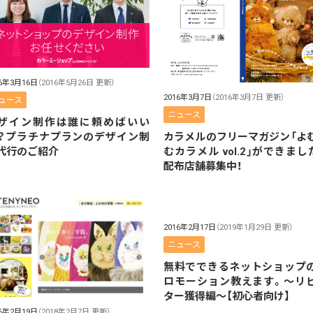
16年3月16日
（2016年5月26日 更新）
2016年3月7日
（2016年3月7日 更新）
ュース
ニュース
ザイン制作は誰に頼めばいい
？プラチナプランのデザイン制
カラメルのフリーマガジン「よ
代行のご紹介
むカラメル vol.2」ができまし
配布店舗募集中！
2016年2月17日
（2019年1月29日 更新）
ニュース
無料でできるネットショップ
ロモーション教えます。〜リ
ター獲得編〜【初心者向け】
16年2月19日
（2018年2月7日 更新）