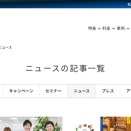
C（海外販売）
雑貨販売
サービスを見る
運営ノウハウを見る
ンを見る
を見る
プランを比較する
事例資料をみる
ディングの強化
ン制作代行
イベント・セミナー
アム
ンタビュー
料金シミュレーション
食品
特長
料金
事例
まな販売方法
行
コミュニティイベントCarty
プ事例
他社サービスとの比較
ファッション
つながる集客
API連携代行
よむよむカラーミー
ニュース
ラー
雑貨
ピングカート
YouTubeチャンネル
ニュースの記事一覧
イヤリティを向上
ルアプリ
キャンペーン
セミナー
ニュース
プレス
ア
舗との連携