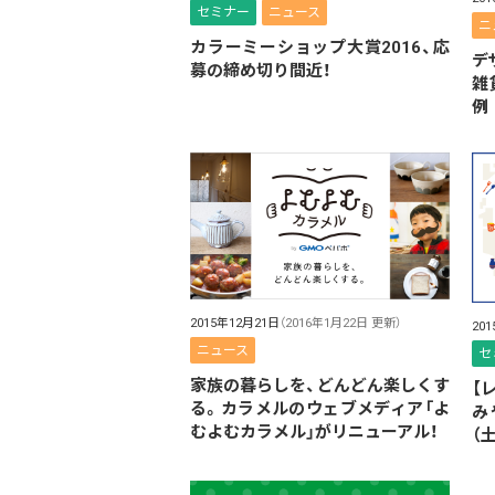
セミナー
ニュース
ニ
カラーミーショップ大賞2016、応
デ
募の締め切り間近！
雑
例
2015年12月21日
（2016年1月22日 更新）
20
ニュース
セ
家族の暮らしを、どんどん楽しくす
【
る。カラメルのウェブメディア「よ
み
むよむカラメル」がリニューアル！
（土