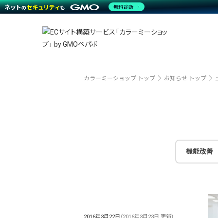
商材一覧を見る
無料診断
越境E
代行
運営サポート
機能一覧を見る
プラ
事例
料金
事例
ブラン
デザイ
サポート一覧を見る
プレミ
事例イ
プラン・料金一覧を見る
さまざ
設定代
お役立ち資料を見る
ラージ
ショッ
売上に
開発・
カラーミーショップ トップ
お知らせ トップ
レギュ
ショッ
顧客ロ
モバイ
機能改善
複数店
2016年3月22日
（2016年3月23日 更新）