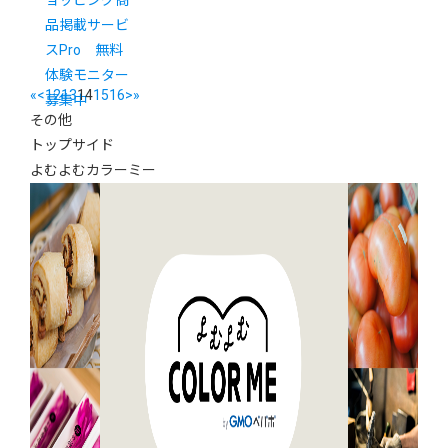
ョッピング商
品掲載サービ
スPro 無料
体験モニター
«
<
12
13
14
15
16
>
»
募集中
その他
トップサイド
よむよむカラーミー