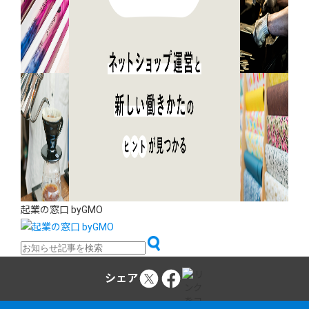
起業の窓口 byGMO
シェア