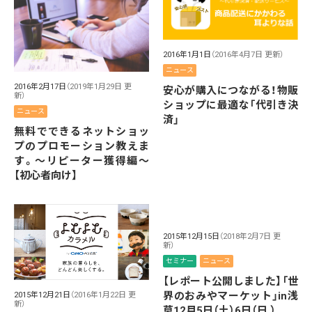
2016年1月1日
（2016年4月7日 更新）
ニュース
2016年2月17日
（2019年1月29日 更
安心が購入につながる！物販
新）
ショップに最適な「代引き決
ニュース
済」
無料でできるネットショッ
プのプロモーション教えま
す。〜リピーター獲得編〜
【初心者向け】
2015年12月15日
（2018年2月7日 更
新）
セミナー
ニュース
【レポート公開しました】「世
界のおみやマーケット」in浅
2015年12月21日
（2016年1月22日 更
新）
草12月5日（土）6日（日 ）