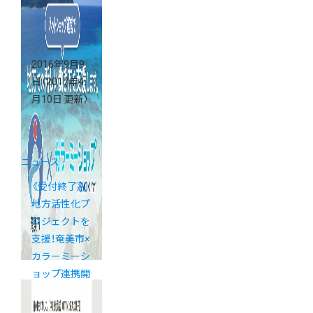
2016年9月9
日
（2017年4
月10日 更新）
ニュース
《受付終了》
地方活性化プ
ロジェクトを
支援！奄美市×
カラーミーシ
ョップ連携開
始