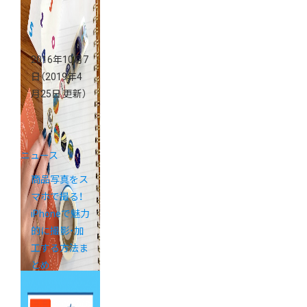
2016年10月7
日
（2019年4
月25日 更新）
ニュース
商品写真をス
マホで撮る！
iPhoneで魅力
的に撮影・加
工する方法ま
とめ