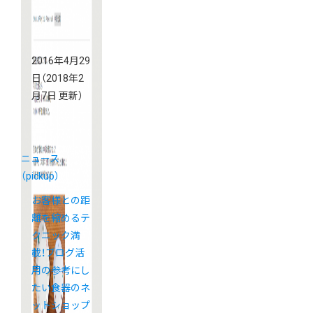
2016年4月29
日
（2018年2
月7日 更新）
ニュース
（pickup）
お客様との距
離を縮めるテ
クニック満
載！ブログ活
用の参考にし
たい食器のネ
ットショップ