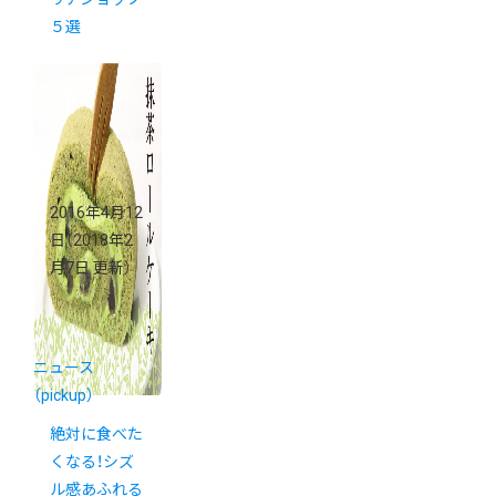
５選
2016年4月12
日
（2018年2
月7日 更新）
ニュース
（pickup）
絶対に食べた
くなる！シズ
ル感あふれる