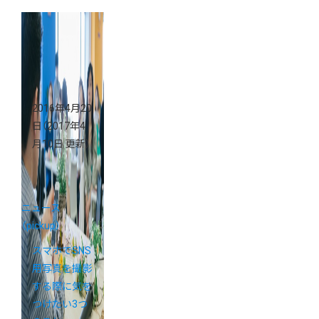
2016年4月20
日
（2017年4
月10日 更新）
ニュース
（pickup）
スマホでSNS
用写真を撮影
する際に気を
つけたい3つ