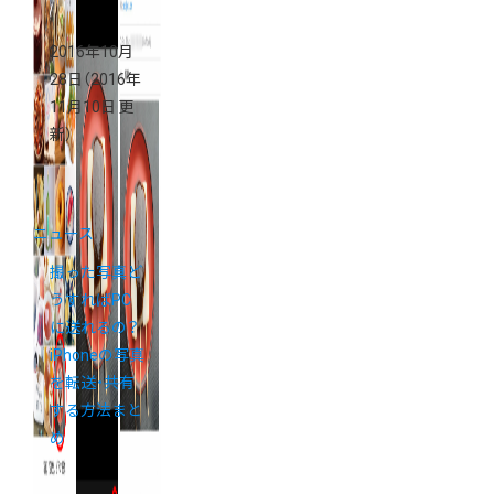
2016年10月
28日
（2016年
11月10日 更
新）
ニュース
撮った写真ど
うすればPC
に送れるの？
iPhoneの写真
を転送・共有
する方法まと
め