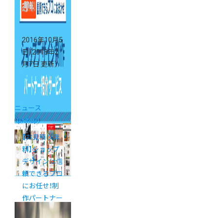
2016年10月5
日
（2018年2
月7日 更新）
ニュース
（pickup）
【お見積り無
料】ショップ
デザインは信
頼できるプロ
にお任せ！制
作パートナー
紹介サービス