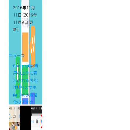
2016年11月
11日
（2016年
11月9日 更
新）
ニュース
Google検索結
果の上位に表
示される可能
性UP！スマホ
向け表示最適
化のすすめ