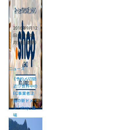
2016年9月12
日
（2016年9
月13日 更新）
ニュース
《予約〆切間
近！》世界中の
EC事業者注
目の新ドメイ
ン「.shop」登
場