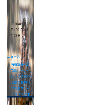
2016年9月23
日
（2017年3
月28日 更新）
ニュース
商用可能&高
品質！ ネット
ショップ制作
に使える無料
写真素材サイ
トのリンク集