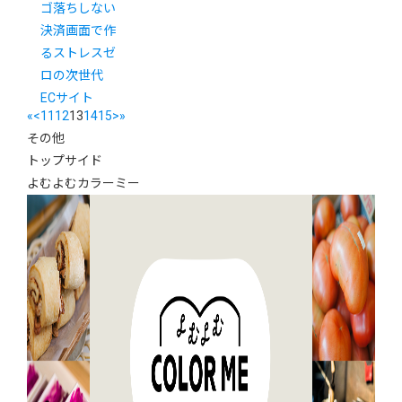
ゴ落ちしない
決済画面で作
るストレスゼ
ロの次世代
ECサイト
«
<
11
12
13
14
15
>
»
その他
トップサイド
よむよむカラーミー