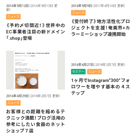
2016年9月12日
（2016年9月13日 更
2016年9月9日
（2017年4月10日 更新）
新）
ニュース
ニュース
《受付終了》地方活性化プロ
《予約〆切間近！》世界中の
ジェクトを支援！奄美市×カ
EC事業者注目の新ドメイン
ラーミーショップ連携開始
「.shop」登場
2016年4月27日
（2018年2月7日 更新）
セミナー
ニュース
1ヶ月でInstagram“300”フォ
ロワーを増やす基本の４ス
テップ
2016年4月29日
（2018年2月7日 更新）
ニュース
お客様との距離を縮めるテ
クニック満載！ブログ活用の
参考にしたい食器のネット
ショップ７選