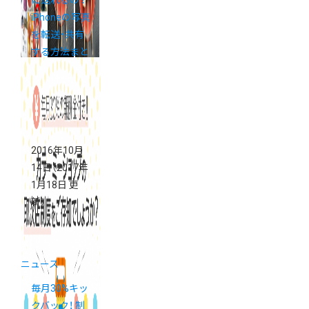
に送れるの？
iPhoneの写真
を転送・共有
する方法まと
め
2016年10月
14日
（2017年
1月18日 更
新）
ニュース
毎月30%キッ
クバック！ 制