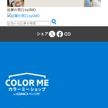
起業の窓口 byGMO
シェア