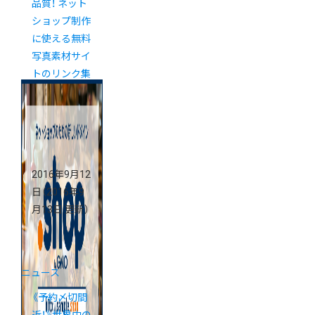
品質！ ネット
ショップ制作
に使える無料
写真素材サイ
トのリンク集
2016年9月12
日
（2016年9
月13日 更新）
ニュース
《予約〆切間