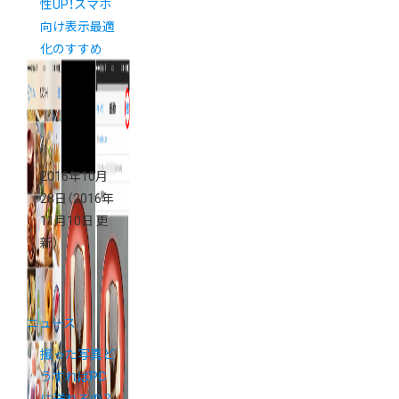
性UP！スマホ
向け表示最適
化のすすめ
2016年10月
28日
（2016年
11月10日 更
新）
ニュース
撮った写真ど
うすればPC