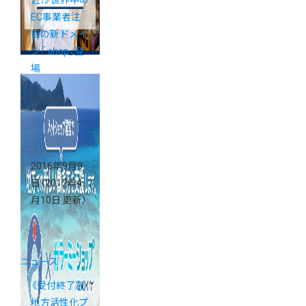
近！》世界中の
EC事業者注
目の新ドメイ
ン「.shop」登
場
2016年9月9
日
（2017年4
月10日 更新）
ニュース
《受付終了》
地方活性化プ