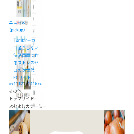
ニュース
（pickup）
Tumblr＋カ
ゴ落ちしない
決済画面で作
るストレスゼ
ロの次世代
ECサイト
«
<
11
12
13
14
15
>
»
その他
トップサイド
よむよむカラーミー