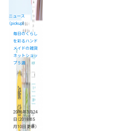
ニュース
（pickup）
毎日のくらし
を彩るハンド
メイドの雑貨
ネットショッ
プ５選
2016年3月24
日
（2018年5
月10日 更新）