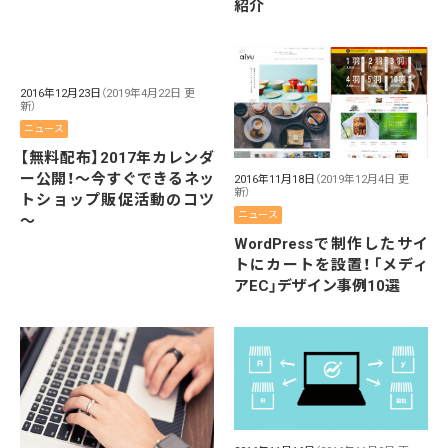
紹介
2016年12月23日
（2019年4月22日 更
新）
ニュース
【無料配布】2017年カレンダ
ー公開！～今すぐできるネッ
2016年11月18日
（2019年12月4日 更
新）
トショップ販促活動のコツ
ニュース
～
WordPressで制作したサイ
トにカートを設置！「メディ
アEC」デザイン事例10選