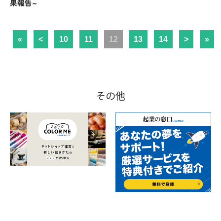
果報告~
«
<
10
11
12
13
14
>
»
その他