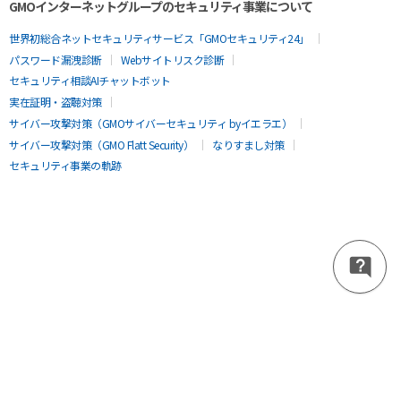
GMOインターネットグループのセキュリティ事業について
世界初総合ネットセキュリティサービス「GMOセキュリティ24」
パスワード漏洩診断
Webサイトリスク診断
セキュリティ相談AIチャットボット
実在証明・盗聴対策
サイバー攻撃対策（GMOサイバーセキュリティ byイエラエ）
サイバー攻撃対策（GMO Flatt Security）
なりすまし対策
セキュリティ事業の軌跡