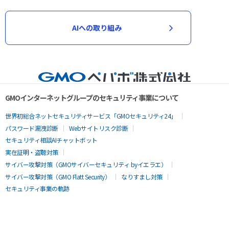
AIへの取り組み
GMOインターネットグループのセキュリティ事業について
世界初総合ネットセキュリティサービス「GMOセキュリティ24」
パスワード漏洩診断
Webサイトリスク診断
セキュリティ相談AIチャットボット
実在証明・盗聴対策
サイバー攻撃対策（GMOサイバーセキュリティ byイエラエ）
サイバー攻撃対策（GMO Flatt Security）
なりすまし対策
セキュリティ事業の軌跡