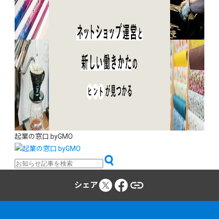
起業の窓口 byGMO
シェア