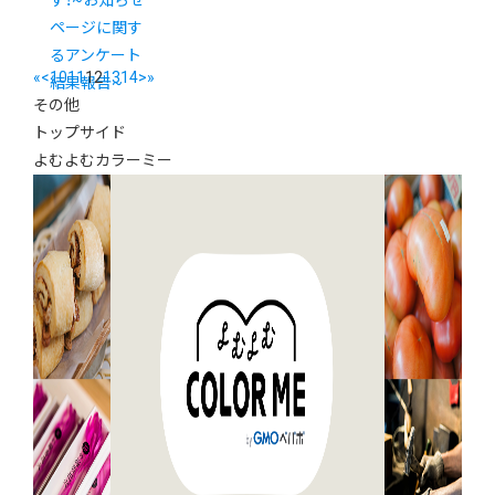
す！~お知らせ
ページに関す
るアンケート
«
<
10
11
12
13
14
>
»
結果報告~
その他
トップサイド
よむよむカラーミー