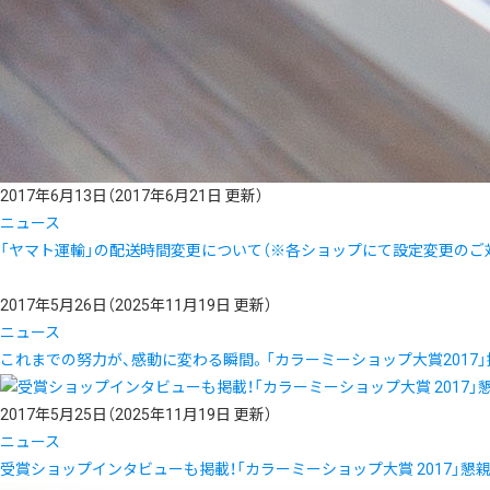
2017年6月13日
（2017年6月21日 更新）
ニュース
「ヤマト運輸」の配送時間変更について（※各ショップにて設定変更のご
2017年5月26日
（2025年11月19日 更新）
ニュース
これまでの努力が、感動に変わる瞬間。「カラーミーショップ大賞2017
2017年5月25日
（2025年11月19日 更新）
ニュース
受賞ショップインタビューも掲載！「カラーミーショップ大賞 2017」懇