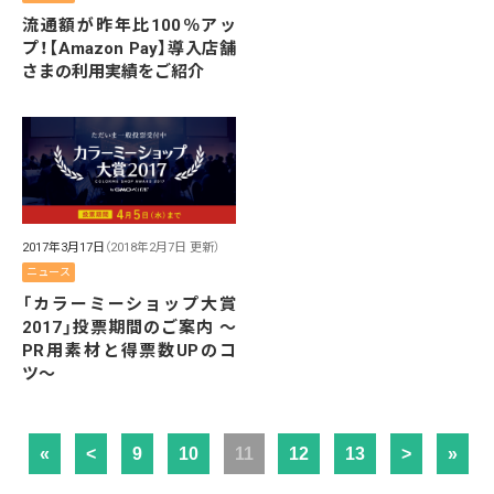
流通額が昨年比100％アッ
プ！【Amazon Pay】導入店舗
さまの利用実績をご紹介
2017年3月17日
（2018年2月7日 更新）
ニュース
「カラーミーショップ大賞
2017」投票期間のご案内 〜
PR用素材と得票数UPのコ
ツ〜
«
<
9
10
11
12
13
>
»