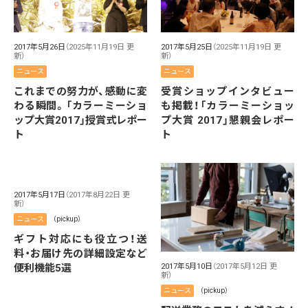
2017年5月26日
（2025年11月19日 更
2017年5月25日
（2025年11月19日 更
新）
新）
ニュース
ニュース
これまでの努力が、感動に変
受賞ショップインタビュー
わる瞬間。「カラーミーショ
も掲載！「カラーミーショッ
ップ大賞2017」授賞式レポー
プ大賞 2017」懇親会レポー
ト
ト
2017年5月17日
（2017年8月22日 更
新）
ニュース
（pickup）
ギフト対応にも役立つ！送
料・お届け先の詳細設定など
便利機能5選
2017年5月10日
（2017年5月12日 更
新）
ニュース
（pickup）