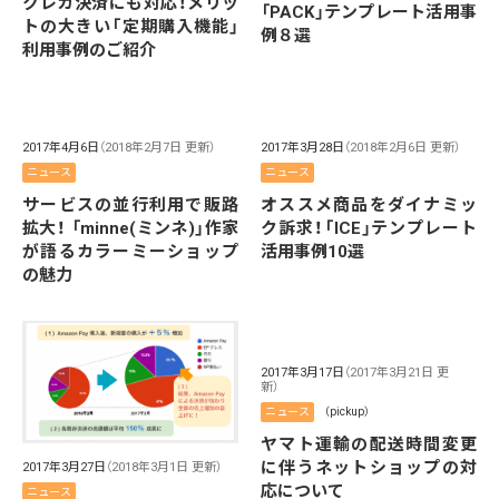
クレカ決済にも対応！メリッ
「PACK」テンプレート活用事
トの大きい「定期購入機能」
例８選
利用事例のご紹介
2017年4月6日
（2018年2月7日 更新）
2017年3月28日
（2018年2月6日 更新）
ニュース
ニュース
サービスの並行利用で販路
オススメ商品をダイナミッ
拡大！ 「minne(ミンネ)」作家
ク訴求！「ICE」テンプレート
が語るカラーミーショップ
活用事例10選
の魅力
2017年3月17日
（2017年3月21日 更
新）
ニュース
（pickup）
ヤマト運輸の配送時間変更
に伴うネットショップの対
2017年3月27日
（2018年3月1日 更新）
応について
ニュース