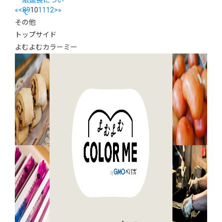
限延長につい
«
<
8
9
10
11
12
>
»
て
その他
トップサイド
よむよむカラーミー