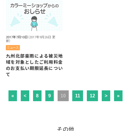
2017年7月10日
（2017年9月26日 更
新）
ニュース
九州北部豪雨による被災地
域を対象としたご利用料金
のお支払い期限延長につい
て
«
<
8
9
10
11
12
>
»
その他