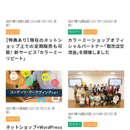
2017年12月12日
（2018年1月19日 更
2017年12月6日
（2017年12月8日 更
新）
新）
ニュース
セミナー
ニュース
【特典あり】現在のネットシ
カラーミーショップオフィ
ョップ上での定期販売も可
シャルパートナー「取次店交
能！ 新サービス「カラーミー
流会」を開催しました
リピート」
2017年11月8日
（2021年7月21日 更
新）
2017年10月27日
（2018年2月7日 更
新）
ニュース
セミナー
ニュース
ネットショップ+WordPress