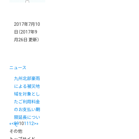
2017年7月10
日
（2017年9
月26日 更新）
ニュース
九州北部豪雨
による被災地
域を対象とし
たご利用料金
のお支払い期
限延長につい
«
<
8
9
10
11
12
>
»
て
その他