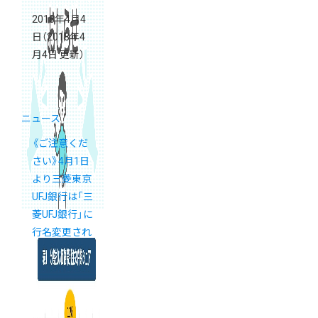
2018年4月4
日
（2018年4
月4日 更新）
ニュース
《ご注意くだ
さい》4月1日
より三菱東京
UFJ銀行は「三
菱UFJ銀行」に
行名変更され
ました