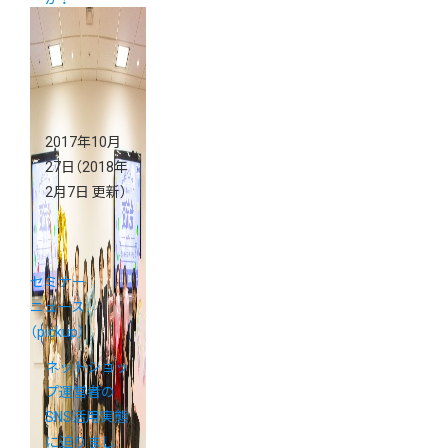
WordPress連
携のご案内
2017年10月
27日
（2018年
2月7日 更新）
セミナー
ニュース
（pickup）
ネットショッ
プ運営者の
SNS活用実態
に迫りまし