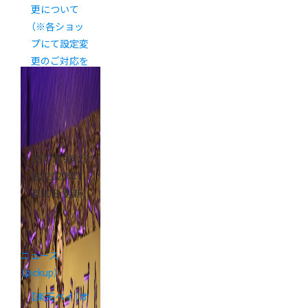
更について
（※各ショッ
プにて設定変
更のご対応を
お願いいたし
ます。）
2017年9月27
日
（2020年1
月30日 更新）
ニュース
（pickup）
【楽天ペイ（オ