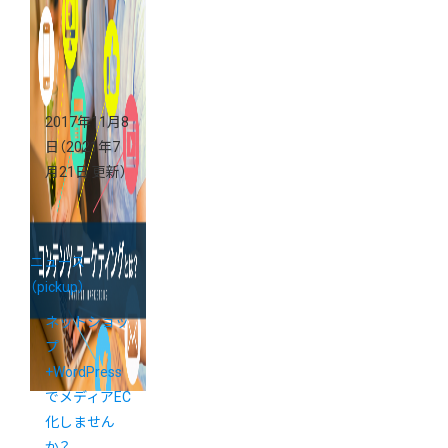
2017年11月8
日
（2021年7
月21日 更新）
ニュース
（pickup）
ネットショッ
プ
+WordPress
でメディアEC
化しません
か？