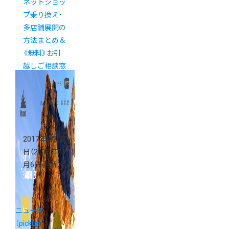
ネットショッ
プ乗り換え・
多店舗展開の
方法まとめ＆
《無料》お引
越しご相談窓
口
2017年8月25
日
（2018年2
月6日 更新）
ニュース
（pickup）