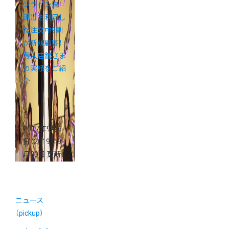
ンライン決
済）】を利用し
た注文中9割
が新規顧客！
導入店舗さま
の実績をご紹
介
2017年9月6
日
（2019年9
月30日 更新）
ニュース
（pickup）