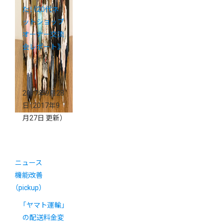
た！《20代ネ
ットショップ
オーナー交流
会レポート》
2017年9月28
日
（2017年9
月27日 更新）
ニュース
機能改善
（pickup）
「ヤマト運輸」
の配送料金変