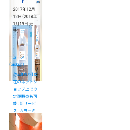
2017年12月
12日
（2018年
1月19日 更
新）
ニュース
（pickup）
【特典あり】現
在のネットシ
ョップ上での
定期販売も可
能！ 新サービ
ス「カラーミ
ーリピート」