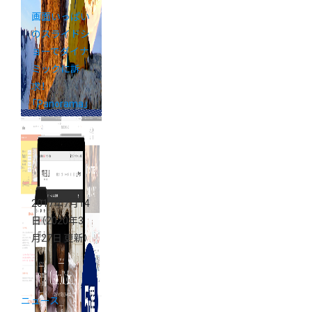
画面いっぱい
のスライドシ
ョーでダイナ
ミックに訴
求！
「Panorama」
テンプレート
活用事例5選
2017年7月14
日
（2020年3
月27日 更新）
ニュース