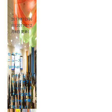
2017年12月6
日
（2017年12
月8日 更新）
セミナー
ニュース
（pickup）
カラーミーシ
ョップオフィ
シャルパート
ナー「取次店
交流会」を開
催しました