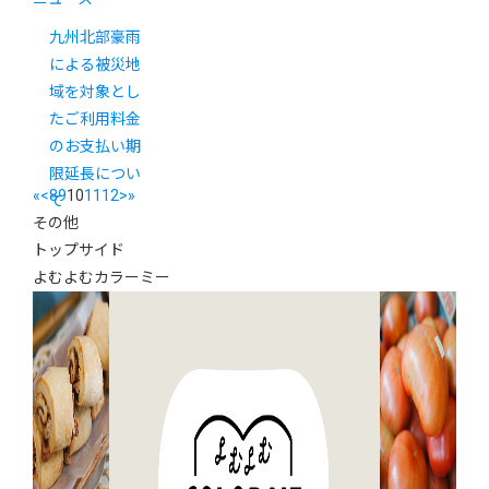
九州北部豪雨
による被災地
域を対象とし
たご利用料金
のお支払い期
限延長につい
«
<
8
9
10
11
12
>
»
て
その他
トップサイド
よむよむカラーミー