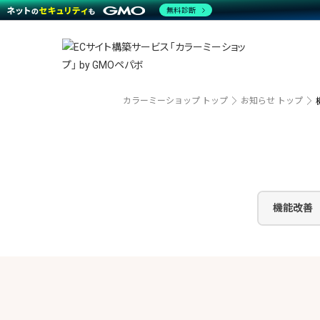
商材一覧を見る
無料診断
越境E
代行
運営サポート
機能一覧を見る
プラ
事例
料金
事例
デザイ
ブラン
サポート一覧を見る
プレミ
事例イ
プラン・料金一覧を見る
設定代
さまざ
お役立ち資料を見る
ラージ
ショッ
カラーミーショップ トップ
お知らせ トップ
開発・
売上に
レギュ
ショッ
顧客ロ
モバイ
機能改善
複数店