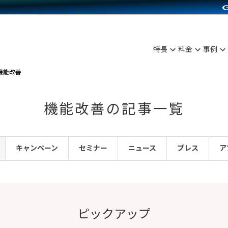
C（海外販売）
雑貨販売
サービスを見る
運営ノウハウを見る
ンを見る
プランを比較する
を見る
事例資料をみる
ン制作代行
イベント・セミナー
ディングの強化
アム
料金シミュレーション
ンタビュー
食品
特長
料金
事例
行
コミュニティイベントCarty
まな販売方法
他社サービスとの比較
プ事例
ファッション
機能改善
API連携代行
よむよむカラーミー
つながる集客
ラー
雑貨
YouTubeチャンネル
ピングカート
機能改善の記事一覧
イヤリティを向上
ルアプリ
キャンペーン
セミナー
ニュース
プレス
ア
舗との連携
ピックアップ