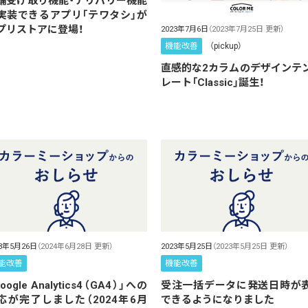
舗受け取り機能・デリバリー機能
実装できるアプリ「テワタシ」が
プリストアに登場！
2023年7月6日
（2023年7月25日 更新）
機能改善
（pickup）
直感的な2カラムのデザインテ
レート「Classic」誕生！
23年5月26日
（2024年6月28日 更新）
2023年5月25日
（2023年5月25日 更新）
能改善
機能改善
oogle Analytics4（GA4）」への
受注一括データに発送日時が
応が完了しました（2024年6月
できるようになりました