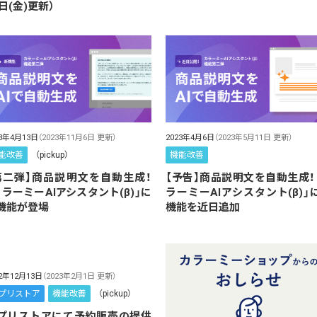
8日(金)更新）
23年4月13日
（2023年11月6日 更新）
2023年4月6日
（2023年5月11日 更新）
能改善
（pickup）
機能改善
第二弾】商品説明文を自動生成！
【予告】商品説明文を自動生成！
カラーミーAIアシスタント(β)」に
ラーミーAIアシスタント(β)」
機能が登場
機能を近日追加
22年12月13日
（2023年2月1日 更新）
プリストア
機能改善
（pickup）
プリストアにて予約販売の提供