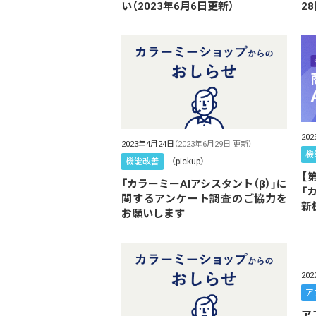
い（2023年6月6日更新）
2
20
2023年4月24日
（2023年6月29日 更新）
機
機能改善
（pickup）
【
「カラーミーAIアシスタント（β）」に
「
関するアンケート調査のご協力を
新
お願いします
20
ア
ア