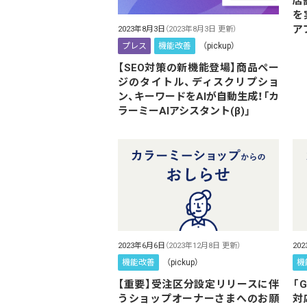
店
を
ア
2023年8月3日
（2023年8月3日 更新）
プレス
機能改善
（pickup）
【SEO対策の新機能登場】商品ペー
ジのタイトル、ディスクリプショ
ン、キーワードをAIが自動生成！「カ
ラーミーAIアシスタント(β)」
2023年6月6日
（2023年12月8日 更新）
20
機能改善
（pickup）
機
【重要】受注区分設定リリースに伴
「G
うショップオーナーさまへのお願
対