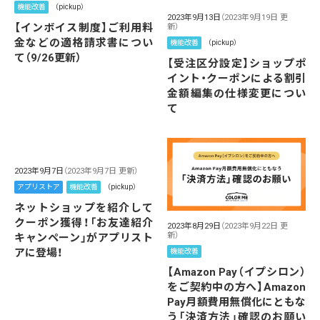
機能改善
（pickup）
2023年9月13日
（2023年9月19日 更
【インボイス制度】ご利用料
新）
金などの適格請求書につい
機能改善
（pickup）
て（9/26更新）
【受注区分設定】ショップポ
イント・クーポンによる割引
金額編集の仕様変更につい
て
2023年9月7日
（2023年9月7日 更新）
アプリストア
機能改善
（pickup）
ネットショップを紹介して
クーポン獲得！「お友達紹介
2023年8月29日
（2023年9月22日 更
新）
キャンペーン」がアプリスト
アに登場！
機能改善
【Amazon Pay（イプシロン）
をご契約中の方へ】Amazon
Pay月額費用無償化にともな
う「決済方法」確認のお願い