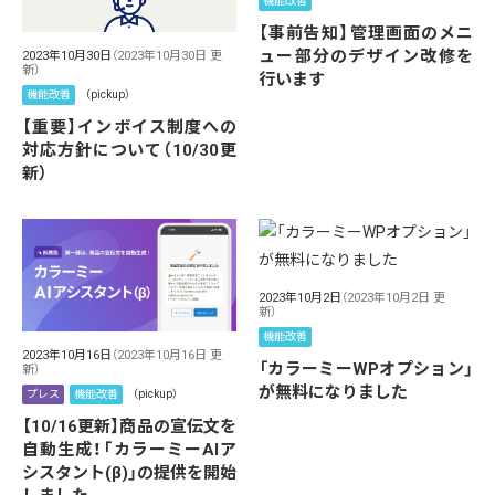
機能改善
【事前告知】管理画面のメニ
ュー部分のデザイン改修を
2023年10月30日
（2023年10月30日 更
新）
行います
機能改善
（pickup）
【重要】インボイス制度への
対応方針について（10/30更
新）
2023年10月2日
（2023年10月2日 更
新）
機能改善
2023年10月16日
（2023年10月16日 更
「カラーミーWPオプション」
新）
が無料になりました
プレス
機能改善
（pickup）
【10/16更新】商品の宣伝文を
自動生成！「カラーミーAIア
シスタント(β)」の提供を開始