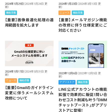
2024年1月29日
（2024年1月24日 更
2024年1月23日
（2024年3月13日 更
新）
新）
機能改善
ニュース
機能改善
【重要】画像最適化処理の適
【重要】メールマガジン機能
用範囲を拡大します
の改修に伴う仕様変更にご
対応ください
2024年1月17日
（2024年5月31日 更
2023年12月6日
（2023年12月5日 更
新）
新）
ニュース
機能改善
アプリストア
機能改善
【重要】Gmailのガイドライン
LINE公式アカウントの機能
変更に伴うメールシステム
拡張で効果的に販促！問い合
改修について
わせコスト削減も叶う「DMM
チャットブースト」がアプリ
ストアに登場！