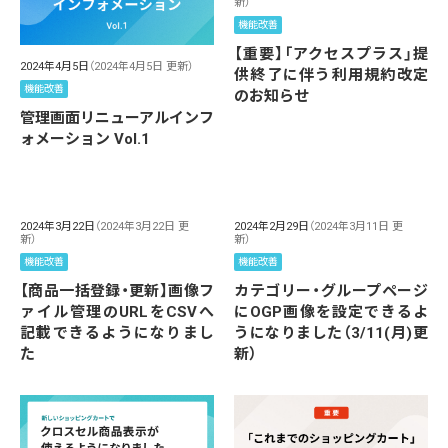
新）
機能改善
【重要】「アクセスプラス」提
2024年4月5日
（2024年4月5日 更新）
供終了に伴う利用規約改定
機能改善
のお知らせ
管理画面リニューアルインフ
ォメーション Vol.1
2024年3月22日
（2024年3月22日 更
2024年2月29日
（2024年3月11日 更
新）
新）
機能改善
機能改善
【商品一括登録・更新】画像フ
カテゴリー・グループページ
ァイル管理のURLをCSVへ
にOGP画像を設定できるよ
記載できるようになりまし
うになりました（3/11(月)更
た
新）