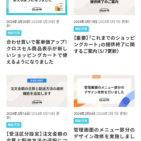
2024年2月20日
（2024年2月20日 更
2024年2月19日
（2024年5月7日 更新）
新）
機能改善
機能改善
【重要】「これまでのショッピ
合わせ買いで客単価アップ！
ングカート」の提供終了に関
クロスセル商品表示が新し
するご案内（5/7更新）
いショッピングカートで使
えるようになりました
2024年2月16日
（2024年3月19日 更
2024年2月6日
（2024年2月7日 更新）
新）
機能改善
機能改善
管理画面のメニュー部分の
【受注区分設定】注文金額の
デザイン改修を実施しまし
合算と配送方法の選択につ