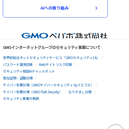
AIへの取り組み
GMOインターネットグループのセキュリティ事業について
世界初総合ネットセキュリティサービス「GMOセキュリティ24」
パスワード漏洩診断
Webサイトリスク診断
セキュリティ相談AIチャットボット
実在証明・盗聴対策
サイバー攻撃対策（GMOサイバーセキュリティ byイエラエ）
サイバー攻撃対策（GMO Flatt Security）
なりすまし対策
セキュリティ事業の軌跡