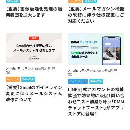
機能改善
ニュース
機能改善
【重要】画像最適化処理の適
【重要】メールマガジン機能
用範囲を拡大します
の改修に伴う仕様変更にご
対応ください
2024年1月17日
（2024年5月31日 更
2023年12月6日
（2023年12月5日 更
新）
新）
ニュース
機能改善
アプリストア
機能改善
【重要】Gmailのガイドライン
LINE公式アカウントの機能
変更に伴うメールシステム
拡張で効果的に販促！問い合
改修について
わせコスト削減も叶う「DMM
チャットブースト」がアプリ
ストアに登場！