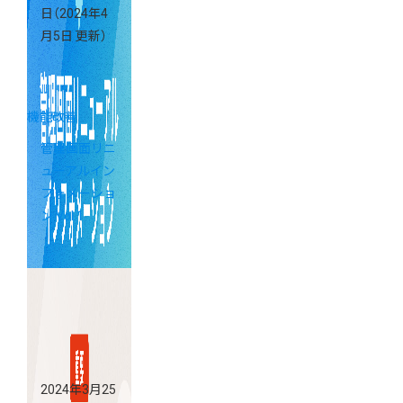
日
（2024年4
月5日 更新）
機能改善
管理画面リニ
ューアルイン
フォメーショ
ン Vol.1
2024年3月25