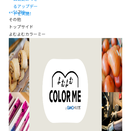
るアップデー
«
<
5
6
7
8
9
>
»
トを実施！
その他
トップサイド
よむよむカラーミー