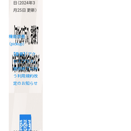
日
（2024年3
月25日 更新）
機能改善
（pickup）
【重要】「アク
セスプラス」
提供終了に伴
う利用規約改
定のお知らせ