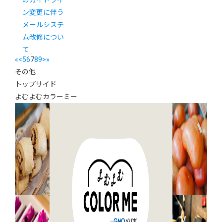
のガイドライ
ン変更に伴う
メールシステ
ム改修につい
て
«
<
5
6
7
8
9
>
»
その他
トップサイド
よむよむカラーミー