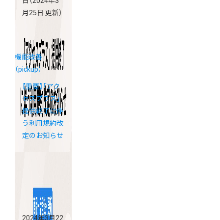
日
（2024年3
月25日 更新）
機能改善
（pickup）
【重要】「アク
セスプラス」
提供終了に伴
う利用規約改
定のお知らせ
2024年3月22