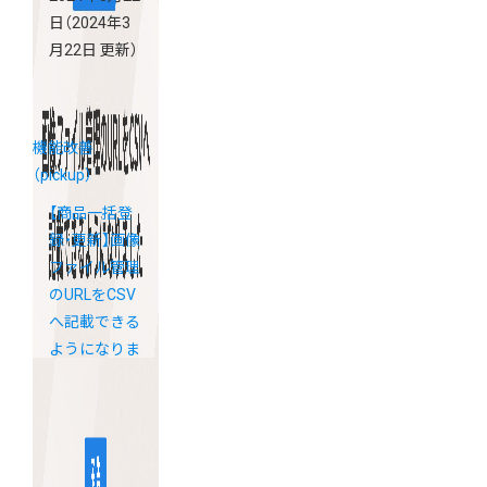
日
（2024年3
月22日 更新）
機能改善
（pickup）
【商品一括登
録・更新】画像
ファイル管理
のURLをCSV
へ記載できる
ようになりま
した