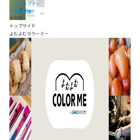
るアップデー
«
<
5
6
7
8
9
>
»
トを実施！
その他
トップサイド
よむよむカラーミー