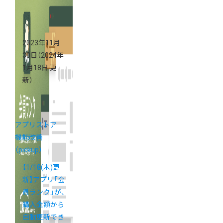
がアプリスト
アに登場！
2023年11月
30日
（2024年
1月18日 更
新）
アプリストア
機能改善
（pickup）
【1/18(木)更
新】アプリ「会
員ランク」が、
購入金額から
自動更新でき