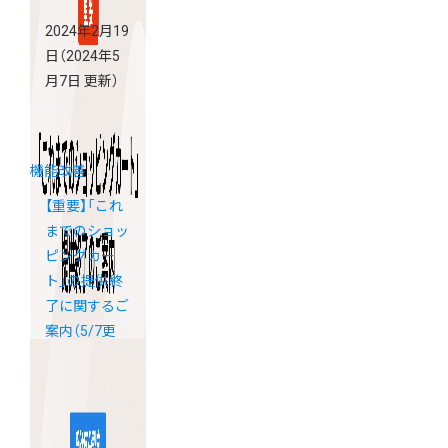
2024年2月19
日
（2024年5
月7日 更新）
機能改善
【重要】「これ
までのショッ
ピングカー
ト」の提供終
了に関するご
案内（5/7更
新）