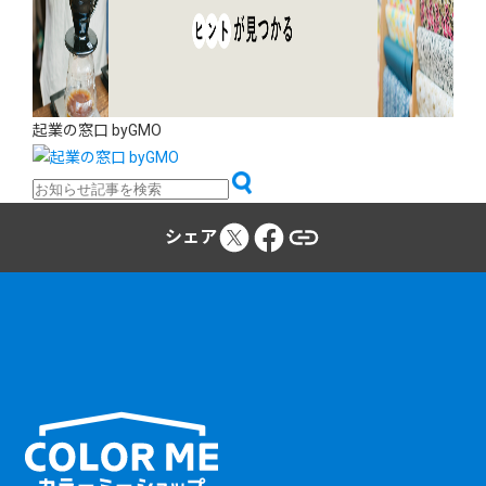
起業の窓口 byGMO
シェア