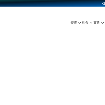
C（海外販売）
雑貨販売
サービスを見る
運営ノウハウを見る
ンを見る
を見る
プランを比較する
事例資料をみる
ディングの強化
ン制作代行
イベント・セミナー
アム
ンタビュー
料金シミュレーション
食品
特長
料金
事例
まな販売方法
行
コミュニティイベントCarty
プ事例
他社サービスとの比較
ファッション
つながる集客
API連携代行
よむよむカラーミー
ラー
雑貨
ピングカート
YouTubeチャンネル
イヤリティを向上
ルアプリ
舗との連携