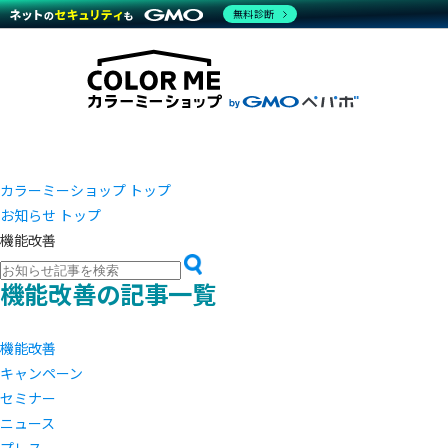
商材一覧を見る
無料診断
越境E
代行
運営サポート
機能一覧を見る
プラ
事例
料金
事例
ブラン
デザイ
サポート一覧を見る
プレミ
事例イ
プラン・料金一覧を見る
さまざ
設定代
お役立ち資料を見る
ラージ
ショッ
売上に
開発・
レギュ
カラーミーショップ トップ
ショッ
お知らせ トップ
顧客ロ
機能改善
モバイ
機能改善の記事一覧
複数店
機能改善
キャンペーン
セミナー
ニュース