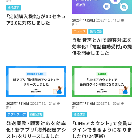
新）
機能改善
「定期購入機能」が3Dセキュ
2025年1月20日
（2025年6月11日 更
ア2.0に対応しました
新）
ニュース
機能改善
自動音声とAIで顧客対応を
効率化！ 「電話自動受付」の提
供を開始しました
2025年1月16日
（2025年12月24日 更
2025年1月16日
（2025年1月30日 更
新）
新）
アプリストア
機能改善
機能改善
発送業務・顧客対応を効率
「LINEアカウント」で会員ロ
化！ 新アプリ「海外配送アシ
グインできるようになりま
スト」をリリースしました
した（1/24更新）