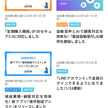
2025年2月14日
（2025年2月14日 更
2025年1月20日
（2025年6月11日 更
新）
新）
機能改善
ニュース
機能改善
「定期購入機能」が3Dセキュ
自動音声とAIで顧客対応を
ア2.0に対応しました
効率化！ 「電話自動受付」の提
供を開始しました
2025年1月16日
（2025年1月30日 更
新）
機能改善
「LINEアカウント」で会員ロ
2025年1月16日
（2025年12月24日 更
グインできるようになりま
新）
した（1/24更新）
アプリストア
機能改善
発送業務・顧客対応を効率
化！ 新アプリ「海外配送アシ
スト」をリリースしました