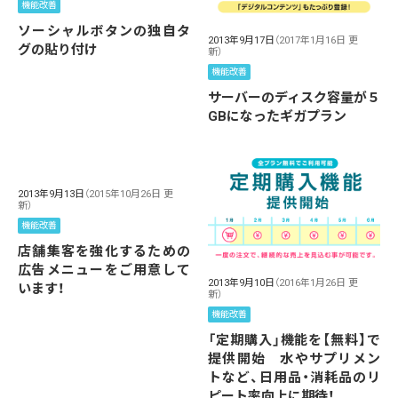
機能改善
ソーシャルボタンの独自タ
2013年9月17日
（2017年1月16日 更
グの貼り付け
新）
機能改善
サーバーのディスク容量が５
GBになったギガプラン
2013年9月13日
（2015年10月26日 更
新）
機能改善
店舗集客を強化するための
広告メニューをご用意して
2013年9月10日
（2016年1月26日 更
います！
新）
機能改善
「定期購入」機能を【無料】で
提供開始 水やサプリメン
トなど、日用品・消耗品のリ
ピート率向上に期待！