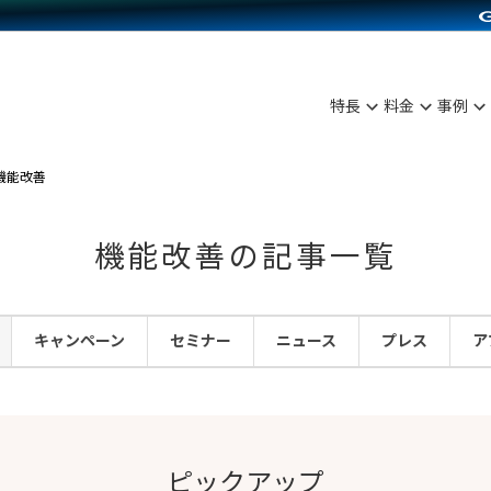
C（海外販売）
雑貨販売
サービスを見る
運営ノウハウを見る
ンを見る
プランを比較する
を見る
事例資料をみる
ン制作代行
イベント・セミナー
ディングの強化
アム
料金シミュレーション
ンタビュー
食品
特長
料金
事例
行
コミュニティイベントCarty
まな販売方法
他社サービスとの比較
プ事例
ファッション
API連携代行
よむよむカラーミー
つながる集客
機能改善
ラー
雑貨
YouTubeチャンネル
ピングカート
機能改善の記事一覧
イヤリティを向上
ルアプリ
キャンペーン
セミナー
ニュース
プレス
ア
舗との連携
ピックアップ