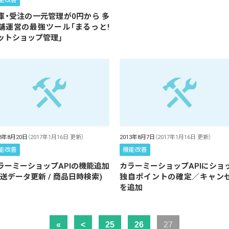
能改善
庫・受注の一元管理が0円から 多
舗運営の最強ツール「まるっと!
ットショップ管理」
13年8月20日
（2017年1月16日 更新）
2013年8月7日
（2017年1月16日 更新）
能改善
機能改善
ラーミーショップAPIの機能追加
カラーミーショップAPIにショ
配送データ更新 / 商品日時検索)
独自ポイントの確定／キャン
を追加
«
<
25
26
27