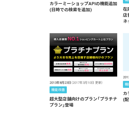
機
カラーミーショップAPIの機能追加
在
(日時での検索を追加)
店
ネ
20
2013年8月23日
（2017年3月10日 更新）
機
機能改善
カ
超大型店舗向けのプラン「プラチナ
(
プラン」登場