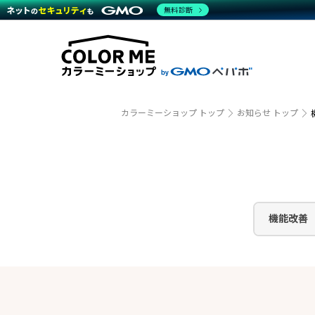
商材一覧を見る
無料診断
越境E
代行
運営サポート
機能一覧を見る
プラ
事例
料金
事例
デザイ
ブラン
サポート一覧を見る
プレミ
事例イ
プラン・料金一覧を見る
設定代
さまざ
お役立ち資料を見る
ラージ
ショッ
開発・
売上に
カラーミーショップ トップ
お知らせ トップ
レギュ
ショッ
顧客ロ
モバイ
機能改善
複数店