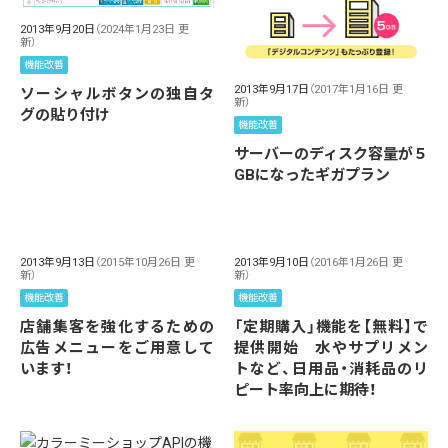
2013年9月20日
（2024年1月23日 更
新）
機能改善
2013年9月17日
（2017年1月16日 更
ソーシャルボタンの独自タ
新）
グの貼り付け
機能改善
サーバーのディスク容量が５
GBになったギガプラン
2013年9月13日
（2015年10月26日 更
2013年9月10日
（2016年1月26日 更
新）
新）
機能改善
機能改善
店舗集客を強化するための
「定期購入」機能を【無料】で
広告メニューをご用意して
提供開始 水やサプリメン
います！
トなど、日用品・消耗品のリ
ピート率向上に期待！