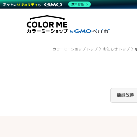
商材一覧を見る
無料診断
越境E
代行
運営サポート
機能一覧を見る
プラ
事例
料金
事例
ブラン
デザイ
サポート一覧を見る
プレミ
事例イ
プラン・料金一覧を見る
さまざ
設定代
お役立ち資料を見る
ラージ
ショッ
売上に
開発・
カラーミーショップ トップ
お知らせ トップ
レギュ
ショッ
顧客ロ
モバイ
機能改善
複数店