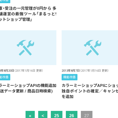
能改善
庫・受注の一元管理が0円から 多
舗運営の最強ツール「まるっと!
ットショップ管理」
13年8月20日
（2017年1月16日 更新）
2013年8月7日
（2017年1月16日 更新）
能改善
機能改善
ラーミーショップAPIの機能追加
カラーミーショップAPIにショ
配送データ更新 / 商品日時検索)
独自ポイントの確定／キャン
を追加
«
<
25
26
27