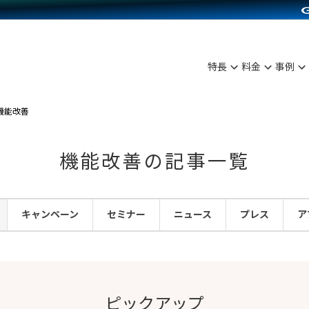
C（海外販売）
雑貨販売
サービスを見る
運営ノウハウを見る
ンを見る
を見る
プランを比較する
事例資料をみる
ディングの強化
ン制作代行
イベント・セミナー
アム
ンタビュー
料金シミュレーション
食品
特長
料金
事例
まな販売方法
行
コミュニティイベントCarty
プ事例
他社サービスとの比較
ファッション
つながる集客
API連携代行
よむよむカラーミー
機能改善
ラー
雑貨
ピングカート
YouTubeチャンネル
機能改善の記事一覧
イヤリティを向上
ルアプリ
キャンペーン
セミナー
ニュース
プレス
ア
舗との連携
ピックアップ