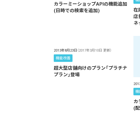
機
カラーミーショップAPIの機能追加
在
(日時での検索を追加)
店
ネ
2013年8月23日
（2017年3月10日 更新）
機能改善
超大型店舗向けのプラン「プラチナ
プラン」登場
20
機
カ
(