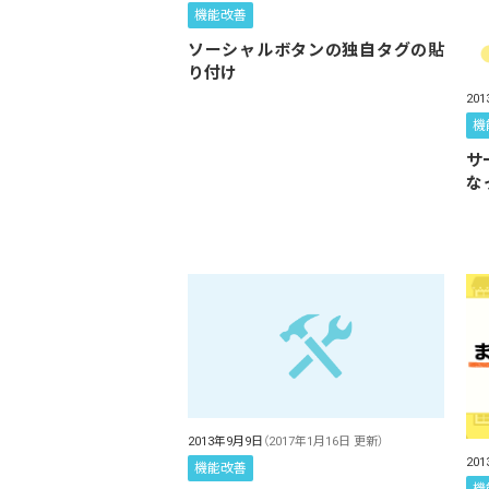
機能改善
ソーシャルボタンの独自タグの貼
り付け
20
機
サ
な
2013年9月9日
（2017年1月16日 更新）
20
機能改善