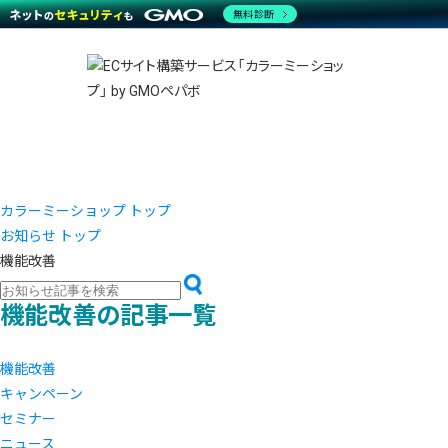
商材一覧を見る
無料診断
越境E
代行
運営サポート
機能一覧を見る
プラ
事例
料金
事例
ブラン
デザイ
サポート一覧を見る
プレミ
事例イ
プラン・料金一覧を見る
さまざ
設定代
お役立ち資料を見る
ラージ
ショッ
売上に
開発・
レギュ
ショッ
カラーミーショップ トップ
お知らせ トップ
顧客ロ
機能改善
モバイ
機能改善の記事一覧
複数店
機能改善
キャンペーン
セミナー
ニュース