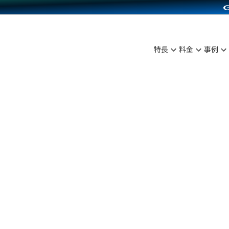
C（海外販売）
雑貨販売
サービスを見る
運営ノウハウを見る
ンを見る
を見る
プランを比較する
事例資料をみる
ディングの強化
ン制作代行
イベント・セミナー
アム
ンタビュー
料金シミュレーション
食品
特長
料金
事例
まな販売方法
行
コミュニティイベントCarty
プ事例
他社サービスとの比較
ファッション
つながる集客
API連携代行
よむよむカラーミー
ラー
雑貨
ピングカート
YouTubeチャンネル
イヤリティを向上
ルアプリ
舗との連携