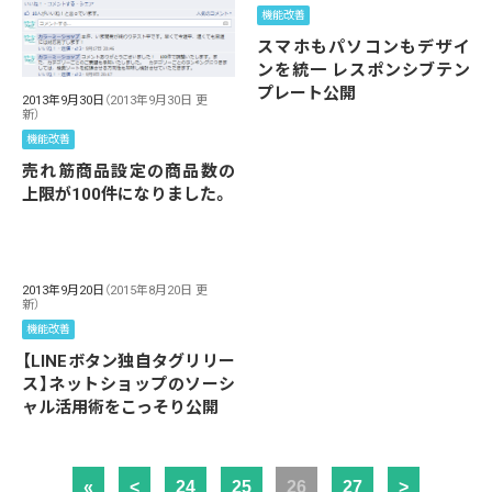
機能改善
スマホもパソコンもデザイ
ンを統一 レスポンシブテン
プレート公開
2013年9月30日
（2013年9月30日 更
新）
機能改善
売れ筋商品設定の商品数の
上限が100件になりました。
2013年9月20日
（2015年8月20日 更
新）
機能改善
【LINEボタン独自タグリリー
ス】ネットショップのソーシ
ャル活用術をこっそり公開
«
<
24
25
26
27
>