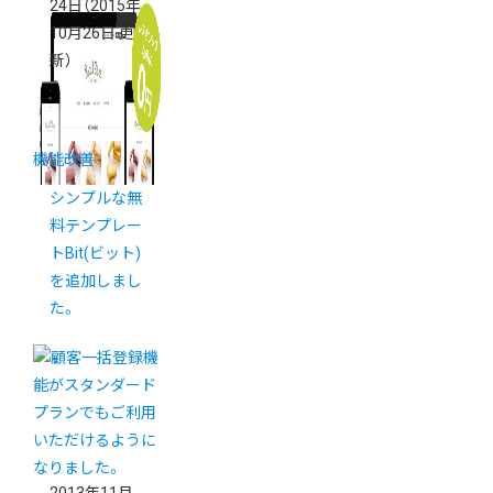
24日
（2015年
10月26日 更
新）
機能改善
シンプルな無
料テンプレー
トBit(ビット)
を追加しまし
た。