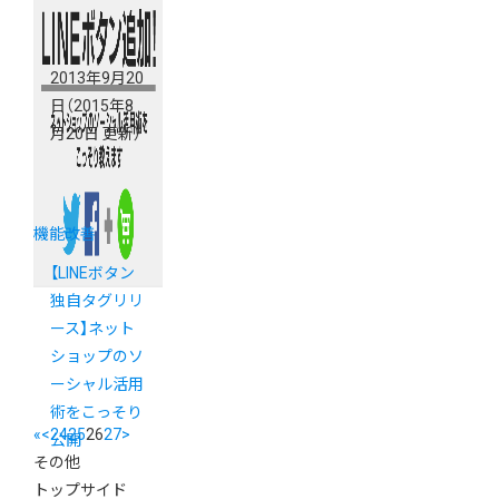
2013年9月20
日
（2015年8
月20日 更新）
機能改善
【LINEボタン
独自タグリリ
ース】ネット
ショップのソ
ーシャル活用
術をこっそり
«
<
24
25
26
27
>
公開
その他
トップサイド