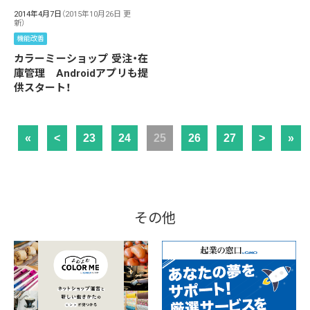
2014年4月7日
（2015年10月26日 更
新）
機能改善
カラーミーショップ 受注・在
庫管理 Androidアプリも提
供スタート！
«
<
23
24
25
26
27
>
»
その他