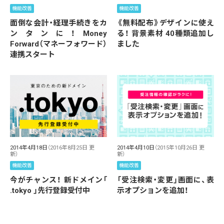
機能改善
機能改善
面倒な会計・経理手続きをカ
《無料配布》デザインに使え
ンタンに！Money
る！ 背景素材 40種類追加し
Forward（マネーフォワード）
ました
連携スタート
2014年4月18日
（2016年8月25日 更
2014年4月10日
（2015年10月26日 更
新）
新）
機能改善
機能改善
今がチャンス！ 新ドメイン「
「受注検索・変更」画面に、表
.tokyo 」先行登録受付中
示オプションを追加！