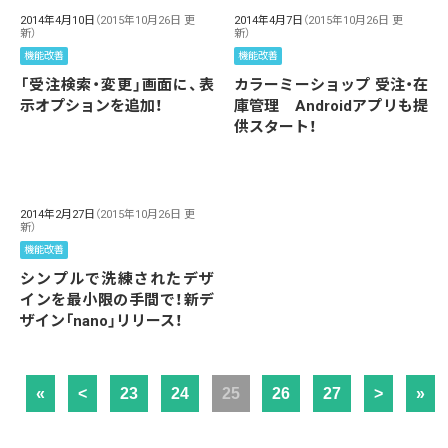
2014年4月10日
（2015年10月26日 更
2014年4月7日
（2015年10月26日 更
新）
新）
機能改善
機能改善
「受注検索・変更」画面に、表
カラーミーショップ 受注・在
示オプションを追加！
庫管理 Androidアプリも提
供スタート！
2014年2月27日
（2015年10月26日 更
新）
機能改善
シンプルで洗練されたデザ
インを最小限の手間で！新デ
ザイン「nano」リリース！
«
<
23
24
25
26
27
>
»