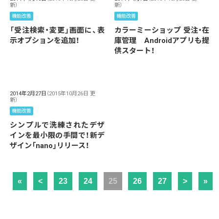
新）
新）
機能改善
機能改善
「受注検索・変更」画面に、表
カラーミーショップ 受注・在
示オプションを追加！
庫管理 Androidアプリも提
供スタート！
2014年2月27日
（2015年10月26日 更
新）
機能改善
シンプルで洗練されたデザ
インを最小限の手間で！新デ
ザイン「nano」リリース！
«
<
23
24
25
26
27
>
»